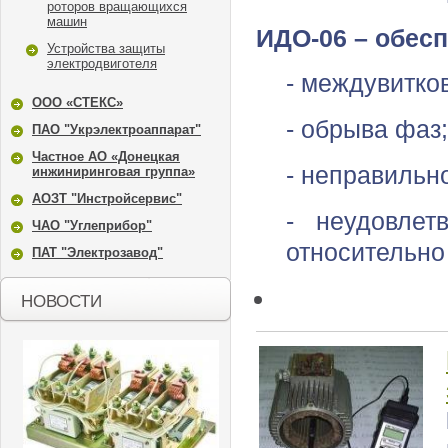
роторов вращающихся
машин
ИДО-06
– обесп
Устройства защиты
электродвиготеля
- междувитко
ООО «СТЕКС»
- обрыва фаз;
ПАО "Укрэлектроаппарат"
Частное АО «Донецкая
- неправильн
инжиниринговая группа»
АОЗТ "Инстройсервис"
- неудовлет
ЧАО "Углеприбор"
относительно
ПАТ "Электрозавод"
НОВОСТИ