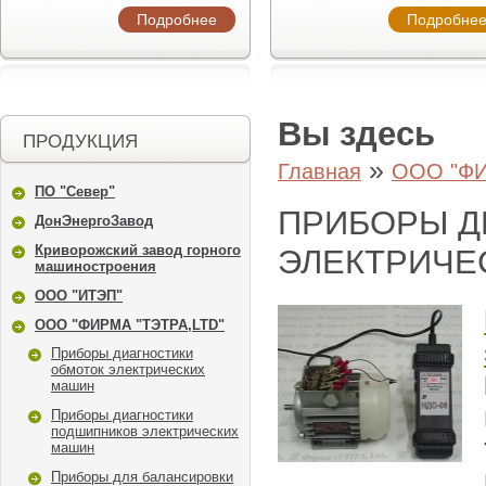
Подробнее
Подробне
Вы здесь
ПРОДУКЦИЯ
»
Главная
ООО "ФИ
ПО "Север"
ПРИБОРЫ Д
ДонЭнергоЗавод
Криворожский завод горного
ЭЛЕКТРИЧЕ
машиностроения
ООО "ИТЭП"
ООО "ФИРМА "ТЭТРА,LTD"
Приборы диагностики
обмоток электрических
машин
Приборы диагностики
подшипников электрических
машин
Приборы для балансировки