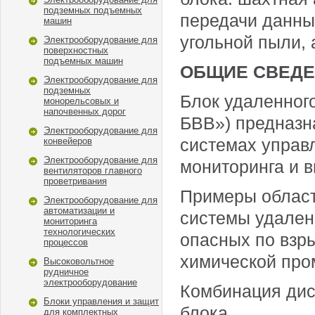
подземных подъемных
передачи данных
машин
угольной пыли,
Электрооборудование для
поверхностных
подъемных машин
ОБЩИЕ СВЕД
Электрооборудование для
подземных
Блок удаленног
монорельсовых и
напочвенных дорог
БВВ») предназн
Электрооборудование для
системах управл
конвейеров
Электрооборудование для
мониторинга и в
вентиляторов главного
проветривания
Примеры област
Электрооборудование для
автоматизации и
системы удален
мониторинга
технологических
опасных по взры
процессов
химической пр
Высоковольтное
рудничное
электрооборудование
Комбинация дис
Блоки управления и защит
блока.
для комплектных