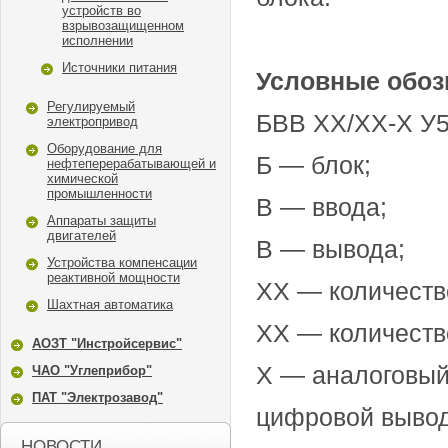
устройств во
взрывозащищенном
исполнении
Источники питания
Условные обо
Регулируемый
БВВ ХХ/XX-X У
электропривод
Оборудование для
Б — блок;
нефтеперерабатывающей и
химической
промышленности
В — ввода;
Аппараты защиты
двигателей
В — вывода;
Устройства компенсации
реактивной мощности
ХХ — количество
Шахтная автоматика
XX — количеств
АОЗТ "Инстройсервис"
X — аналоговый
ЧАО "Углеприбор"
ПАТ "Электрозавод"
цифровой выво
НОВОСТИ