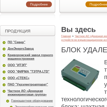
Подробнее
Подробне
Вы здесь
ПРОДУКЦИЯ
»
Главная
Частное АО «Донецкая ин
устройств во взрывозащищенном ис
ПО "Север"
БЛОК УДАЛ
ДонЭнергоЗавод
Криворожский завод горного
машиностроения
ООО "ИТЭП"
ООО "ФИРМА "ТЭТРА,LTD"
ООО «СТЕКС»
ПАО "Укрэлектроаппарат"
Частное АО «Донецкая
инжиниринговая группа»
технологическо
Горношахтное оборудование
блока: шахтная 
Электрооборудование для