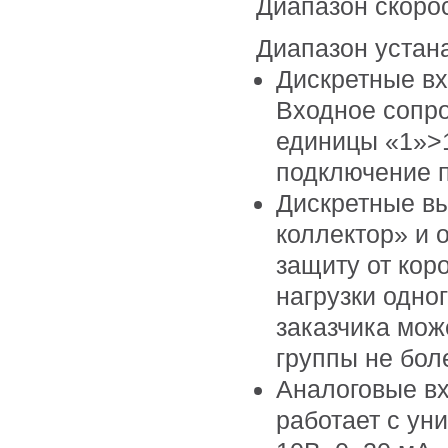
Диапазон скоро
Диапазон устан
Дискретные вх
Входное сопро
единицы «1»>1
подключение п
Дискретные в
коллектор» и 
защиту от кор
нагрузки одно
заказчика може
группы не бол
Аналоговые вх
работает с ун